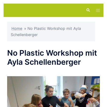
Zum
Suche
Menü
Inhalt
umsch
springen
Home
»
No Plastic Workshop mit Ayla
Schellenberger
No Plastic Workshop mit
Ayla Schellenberger