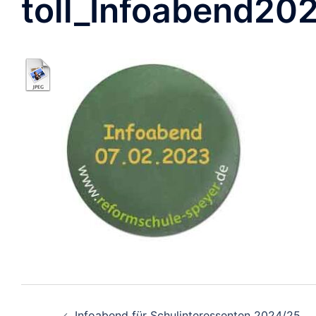
toll_Infoabend20
Beitragsnavigation
Infoabend für Schulinteressenten 2024/25