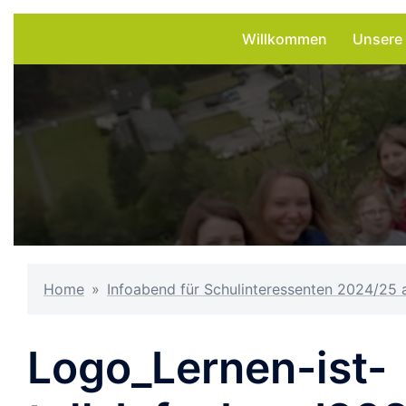
Zum
Willkommen
Unsere
Inhalt
springen
Home
»
Infoabend für Schulinteressenten 2024/25
Logo_Lernen-ist-