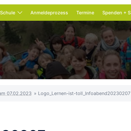
 Schule
Anmeldeprozess
Termine
Spenden + S
 am 07.02.2023
»
Logo_Lernen-ist-toll_Infoabend20230207