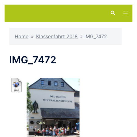
Zum
Suche
Menü
Inhalt
umsch
springen
Home
»
Klassenfahrt 2018
»
IMG_7472
IMG_7472