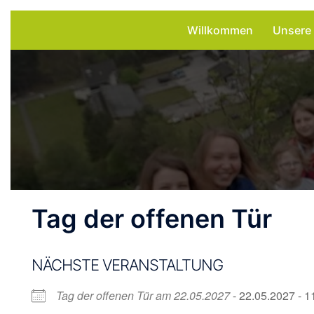
Zum
Willkommen
Unsere
Inhalt
springen
Tag der offenen Tür
NÄCHSTE VERANSTALTUNG
Tag der offenen Tür am 22.05.2027
- 22.05.2027 - 1