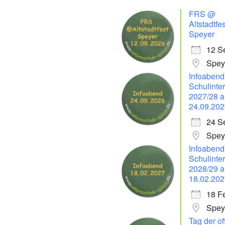
FRS @
Altstadtfes
Speyer
12 S
Spey
Infoabend 
Schulinte
2027/28 
24.09.202
24 S
Spey
Infoabend 
Schulinte
2028/29 
18.02.202
18 F
Spey
Tag der o