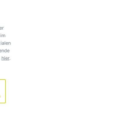
er
 im
ialen
ende
e
hier
.
s