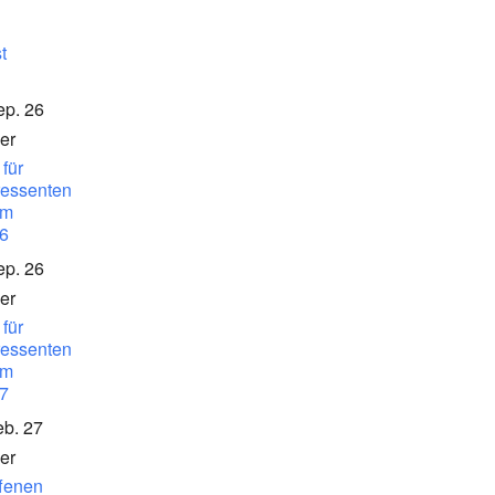
t
ep. 26
er
für
ressenten
am
6
ep. 26
er
für
ressenten
am
7
eb. 27
er
ffenen