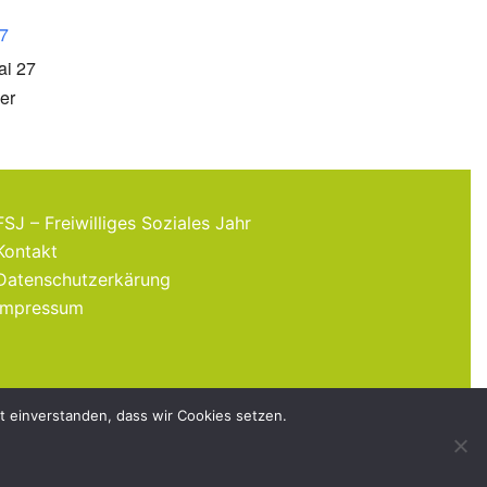
7
ai 27
er
FSJ – Freiwilliges Soziales Jahr
Kontakt
Datenschutzerkärung
Impressum
it einverstanden, dass wir Cookies setzen.