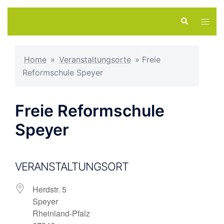
Zum
Suche
Menü
Inhalt
umsch
springen
Home
»
Veranstaltungsorte
»
Freie
Reformschule Speyer
Freie Reformschule
Speyer
VERANSTALTUNGSORT
Herdstr. 5
Speyer
Rheinland-Pfalz